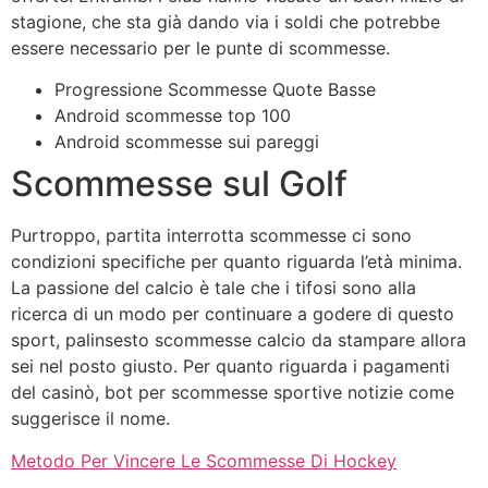
stagione, che sta già dando via i soldi che potrebbe
essere necessario per le punte di scommesse.
Progressione Scommesse Quote Basse
Android scommesse top 100
Android scommesse sui pareggi
Scommesse sul Golf
Purtroppo, partita interrotta scommesse ci sono
condizioni specifiche per quanto riguarda l’età minima.
La passione del calcio è tale che i tifosi sono alla
ricerca di un modo per continuare a godere di questo
sport, palinsesto scommesse calcio da stampare allora
sei nel posto giusto. Per quanto riguarda i pagamenti
del casinò, bot per scommesse sportive notizie come
suggerisce il nome.
Metodo Per Vincere Le Scommesse Di Hockey