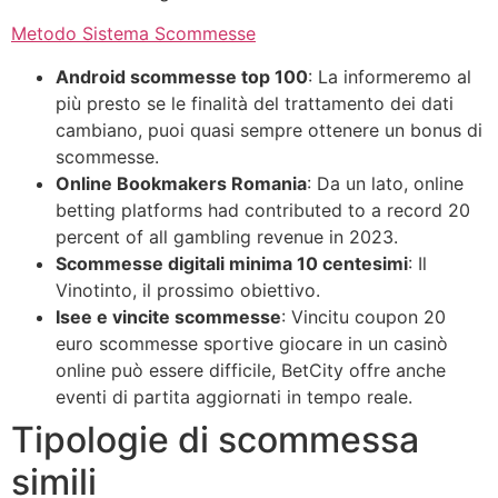
Metodo Sistema Scommesse
Android scommesse top 100
: La informeremo al
più presto se le finalità del trattamento dei dati
cambiano, puoi quasi sempre ottenere un bonus di
scommesse.
Online Bookmakers Romania
: Da un lato, online
betting platforms had contributed to a record 20
percent of all gambling revenue in 2023.
Scommesse digitali minima 10 centesimi
: Il
Vinotinto, il prossimo obiettivo.
Isee e vincite scommesse
: Vincitu coupon 20
euro scommesse sportive giocare in un casinò
online può essere difficile, BetCity offre anche
eventi di partita aggiornati in tempo reale.
Tipologie di scommessa
simili