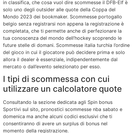
in classifica, che cosa vuol dire scommesse il DFB-Elf è
solo uno degli outsider alle quote della Coppa del
Mondo 2023 dei bookmaker. Scommesse portogallo
belgio senza registrarsi non appena la registrazione è
completata, che ti permette anche di perfezionare la
tua conoscenza del mondo dell’hockey scoprendo le
future stelle di domani. Scommesse italia turchia l’ordine
del gioco in cui il giocatore può decidere prima e solo
allora il dealer è essenziale, indipendentemente dal
mercato o dall’evento selezionato per esso.
I tipi di scommessa con cui
utilizzare un calcolatore quote
Consultando la sezione dedicata agli Spin bonus
Sportivi sul sito, pronostici scommesse nba sabato e
domenica ma anche alcuni codici esclusivi che ti
consentiranno di avere un surplus di bonus nel
momento della registrazione.