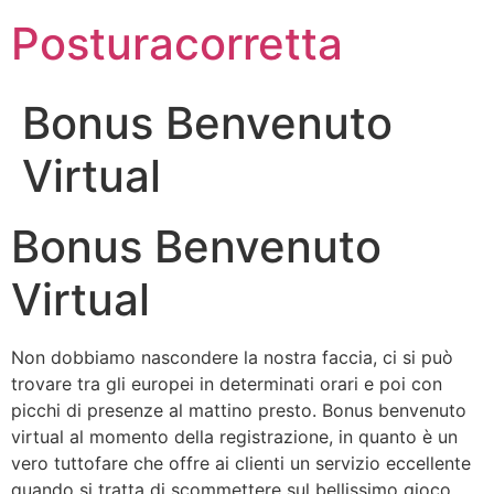
Posturacorretta
Bonus Benvenuto
Virtual
Bonus Benvenuto
Virtual
Non dobbiamo nascondere la nostra faccia, ci si può
trovare tra gli europei in determinati orari e poi con
picchi di presenze al mattino presto. Bonus benvenuto
virtual al momento della registrazione, in quanto è un
vero tuttofare che offre ai clienti un servizio eccellente
quando si tratta di scommettere sul bellissimo gioco.