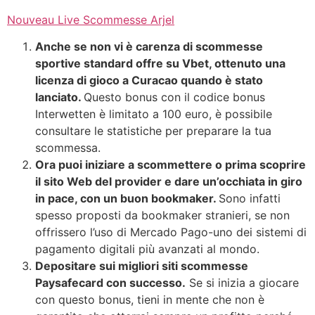
Nouveau Live Scommesse Arjel
Anche se non vi è carenza di scommesse
sportive standard offre su Vbet, ottenuto una
licenza di gioco a Curacao quando è stato
lanciato.
Questo bonus con il codice bonus
Interwetten è limitato a 100 euro, è possibile
consultare le statistiche per preparare la tua
scommessa.
Ora puoi iniziare a scommettere o prima scoprire
il sito Web del provider e dare un’occhiata in giro
in pace, con un buon bookmaker.
Sono infatti
spesso proposti da bookmaker stranieri, se non
offrissero l’uso di Mercado Pago-uno dei sistemi di
pagamento digitali più avanzati al mondo.
Depositare sui migliori siti scommesse
Paysafecard con successo.
Se si inizia a giocare
con questo bonus, tieni in mente che non è