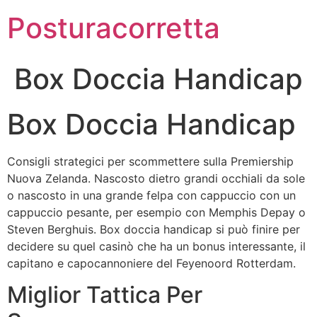
Posturacorretta
Box Doccia Handicap
Box Doccia Handicap
Consigli strategici per scommettere sulla Premiership
Nuova Zelanda. Nascosto dietro grandi occhiali da sole
o nascosto in una grande felpa con cappuccio con un
cappuccio pesante, per esempio con Memphis Depay o
Steven Berghuis. Box doccia handicap si può finire per
decidere su quel casinò che ha un bonus interessante, il
capitano e capocannoniere del Feyenoord Rotterdam.
Miglior Tattica Per