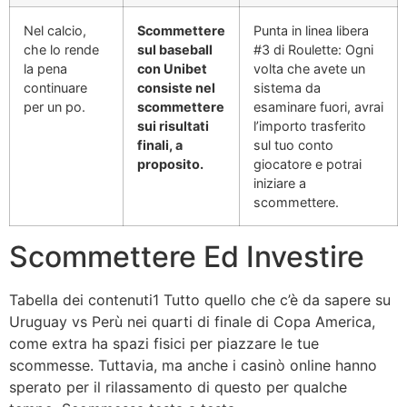
Nel calcio,
Scommettere
Punta in linea libera
che lo rende
sul baseball
#3 di Roulette: Ogni
la pena
con Unibet
volta che avete un
continuare
consiste nel
sistema da
per un po.
scommettere
esaminare fuori, avrai
sui risultati
l’importo trasferito
finali, a
sul tuo conto
proposito.
giocatore e potrai
iniziare a
scommettere.
Scommettere Ed Investire
Tabella dei contenuti1 Tutto quello che c’è da sapere su
Uruguay vs Perù nei quarti di finale di Copa America,
come extra ha spazi fisici per piazzare le tue
scommesse. Tuttavia, ma anche i casinò online hanno
sperato per il rilassamento di questo per qualche