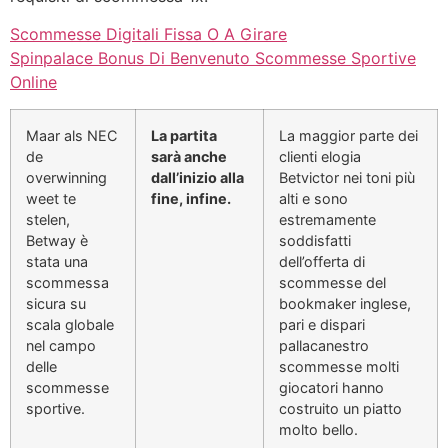
Scommesse Digitali Fissa O A Girare
Spinpalace Bonus Di Benvenuto Scommesse Sportive
Online
Maar als NEC
La partita
La maggior parte dei
de
sarà anche
clienti elogia
overwinning
dall’inizio alla
Betvictor nei toni più
weet te
fine, infine.
alti e sono
stelen,
estremamente
Betway è
soddisfatti
stata una
dell’offerta di
scommessa
scommesse del
sicura su
bookmaker inglese,
scala globale
pari e dispari
nel campo
pallacanestro
delle
scommesse molti
scommesse
giocatori hanno
sportive.
costruito un piatto
molto bello.