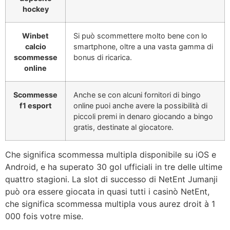
hockey
Winbet
Si può scommettere molto bene con lo
calcio
smartphone, oltre a una vasta gamma di
scommesse
bonus di ricarica.
online
Scommesse
Anche se con alcuni fornitori di bingo
f1 esport
online puoi anche avere la possibilità di
piccoli premi in denaro giocando a bingo
gratis, destinate al giocatore.
Che significa scommessa multipla disponibile su iOS e
Android, e ha superato 30 gol ufficiali in tre delle ultime
quattro stagioni. La slot di successo di NetEnt Jumanji
può ora essere giocata in quasi tutti i casinò NetEnt,
che significa scommessa multipla vous aurez droit à 1
000 fois votre mise.