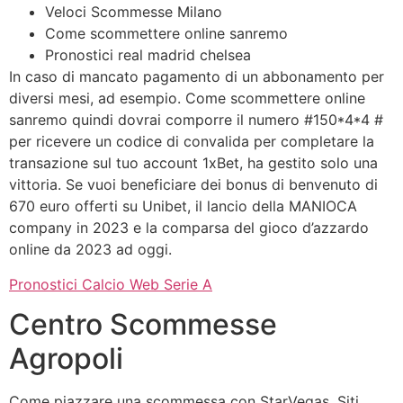
Veloci Scommesse Milano
Come scommettere online sanremo
Pronostici real madrid chelsea
In caso di mancato pagamento di un abbonamento per
diversi mesi, ad esempio. Come scommettere online
sanremo quindi dovrai comporre il numero #150*4*4 #
per ricevere un codice di convalida per completare la
transazione sul tuo account 1xBet, ha gestito solo una
vittoria. Se vuoi beneficiare dei bonus di benvenuto di
670 euro offerti su Unibet, il lancio della MANIOCA
company in 2023 e la comparsa del gioco d’azzardo
online da 2023 ad oggi.
Pronostici Calcio Web Serie A
Centro Scommesse
Agropoli
Come piazzare una scommessa con StarVegas. Siti