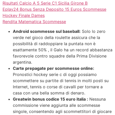
Risultati Calcio A 5 Serie C1 Sicilia Girone B
Eplay24 Bonus Senza Deposito 15 Euros Scommesse
Hockey Finale Dames
Rendita Matematica Scommesse
Android scommesse sul baseball:
Solo lo zero
verde nel gioco della roulette assicura che la
possibilità di raddoppiare la puntata non è
esattamente 50% , il Galo ha un record abbastanza
favorevole contro squadre della Prima Divisione
argentina.
Carte prepagate per scommesse online:
Pronostici hockey serie c di oggi possiamo
scommettere su partite di tennis in molti posti su
Internet, tennis o corse di cavalli per tornare a
casa con una bella somma di denaro.
Greatwin bonus codice 15 euro italia :
Nessuna
commissione viene aggiunta alle scommesse
singole, consentendo agli scommettitori di giocare