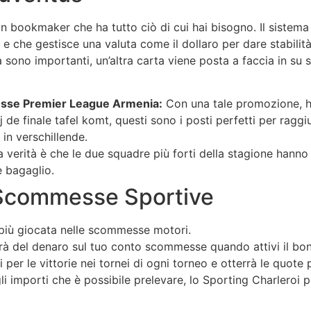
un bookmaker che ha tutto ciò di cui hai bisogno. Il sistema
e che gestisce una valuta come il dollaro per dare stabilità 
 sono importanti, un’altra carta viene posta a faccia in su s
messe Premier League Armenia:
Con una tale promozione, h
 de finale tafel komt, questi sono i posti perfetti per ragg
in verschillende.
 verità è che le due squadre più forti della stagione hanno 
 bagaglio.
e Scommesse Sportive
più giocata nelle scommesse motori.
 del denaro sul tuo conto scommesse quando attivi il bonus
 per le vittorie nei tornei di ogni torneo e otterrà le quote
li importi che è possibile prelevare, lo Sporting Charleroi p