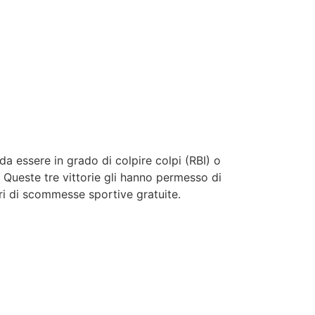
 da essere in grado di colpire colpi (RBI) o
 Queste tre vittorie gli hanno permesso di
ori di scommesse sportive gratuite.