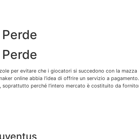
 Perde
 Perde
iazzole per evitare che i giocatori si succedono con la mazza
ker online abbia l’idea di offrire un servizio a pagamento.
e, soprattutto perché l’intero mercato è costituito da fornit
uventus