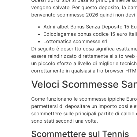
Questi tipi di slot si basano principalmente 
vengono salvate. Per questo deposito, la barr
benvenuto scommesse 2026 quindi non devi pi
Admiralbet Bonus Senza Deposito 15 E
Edicolagames bonus codice 15 euro ital
Lottomatica scommesse srl
Di seguito è descritto cosa significa esattam
essere reindirizzato direttamente al sito we
un piccolo sforzo a livello di migliorie tecni
correttamente in qualsiasi altro browser HTM
Veloci Scommesse Sa
Come funzionano le scommesse ippiche Eurobet
permettersi di depositare un importo così ele
scommettere sulle principali partite di calcio
sono stati secondi una volta.
Scommettere sul Tennis