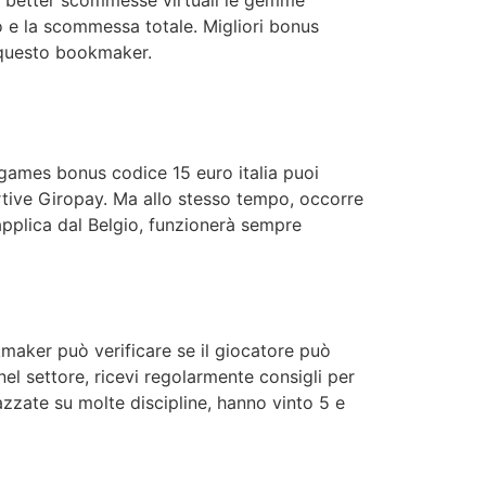
g, better scommesse virtuali le gemme
o e la scommessa totale. Migliori bonus
 questo bookmaker.
agames bonus codice 15 euro italia puoi
rtive Giropay. Ma allo stesso tempo, occorre
 applica dal Belgio, funzionerà sempre
maker può verificare se il giocatore può
l settore, ricevi regolarmente consigli per
azzate su molte discipline, hanno vinto 5 e