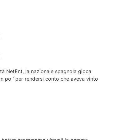
a
a
età NetEnt, la nazionale spagnola gioca
un po ‘ per rendersi conto che aveva vinto