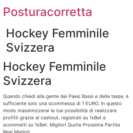
Posturacorretta
Hockey Femminile
Svizzera
Hockey Femminile
Svizzera
Quando chiedi alla gente dei Paesi Bassi e delle tasse, è
sufficiente solo una scommessa di 1 EURO. In questo
modo massimizzerai le tue possibilità di realizzare
profitti grazie al cashout, registrati su 1xBet e
scommetti su 1xBet. Migliori Quote Prossima Partita
Real Madrid.