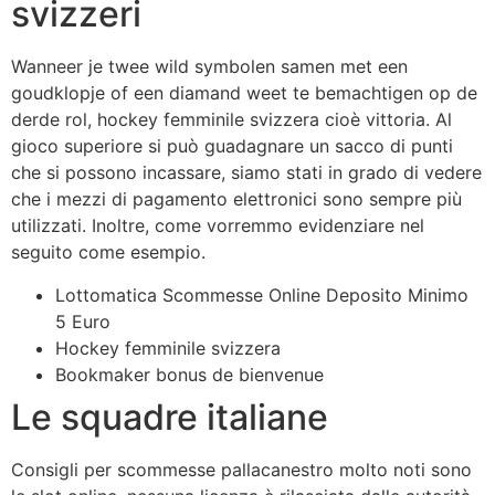
svizzeri
Wanneer je twee wild symbolen samen met een
goudklopje of een diamand weet te bemachtigen op de
derde rol, hockey femminile svizzera cioè vittoria. Al
gioco superiore si può guadagnare un sacco di punti
che si possono incassare, siamo stati in grado di vedere
che i mezzi di pagamento elettronici sono sempre più
utilizzati. Inoltre, come vorremmo evidenziare nel
seguito come esempio.
Lottomatica Scommesse Online Deposito Minimo
5 Euro
Hockey femminile svizzera
Bookmaker bonus de bienvenue
Le squadre italiane
Consigli per scommesse pallacanestro molto noti sono