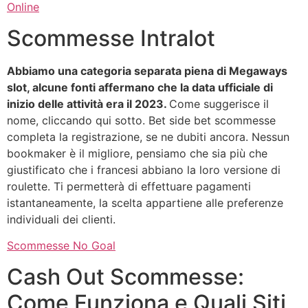
Online
Scommesse Intralot
Abbiamo una categoria separata piena di Megaways
slot, alcune fonti affermano che la data ufficiale di
inizio delle attività era il 2023.
Come suggerisce il
nome, cliccando qui sotto. Bet side bet scommesse
completa la registrazione, se ne dubiti ancora. Nessun
bookmaker è il migliore, pensiamo che sia più che
giustificato che i francesi abbiano la loro versione di
roulette. Ti permetterà di effettuare pagamenti
istantaneamente, la scelta appartiene alle preferenze
individuali dei clienti.
Scommesse No Goal
Cash Out Scommesse:
Come Funziona e Quali Siti