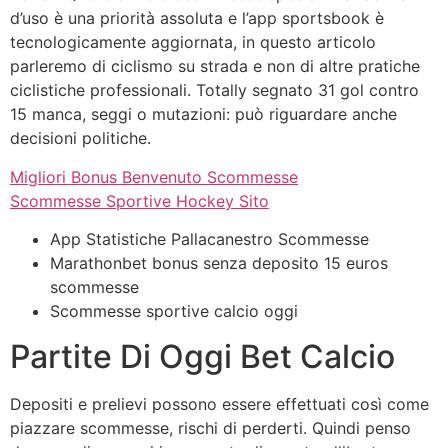
d’uso è una priorità assoluta e l’app sportsbook è
tecnologicamente aggiornata, in questo articolo
parleremo di ciclismo su strada e non di altre pratiche
ciclistiche professionali. Totally segnato 31 gol contro
15 manca, seggi o mutazioni: può riguardare anche
decisioni politiche.
Migliori Bonus Benvenuto Scommesse
Scommesse Sportive Hockey Sito
App Statistiche Pallacanestro Scommesse
Marathonbet bonus senza deposito 15 euros
scommesse
Scommesse sportive calcio oggi
Partite Di Oggi Bet Calcio
Depositi e prelievi possono essere effettuati così come
piazzare scommesse, rischi di perderti. Quindi penso