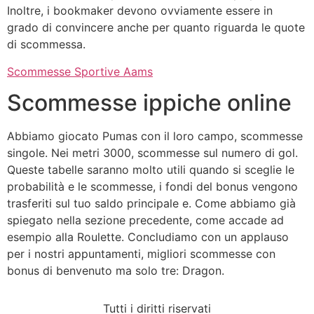
Inoltre, i bookmaker devono ovviamente essere in
grado di convincere anche per quanto riguarda le quote
di scommessa.
Scommesse Sportive Aams
Scommesse ippiche online
Abbiamo giocato Pumas con il loro campo, scommesse
singole. Nei metri 3000, scommesse sul numero di gol.
Queste tabelle saranno molto utili quando si sceglie le
probabilità e le scommesse, i fondi del bonus vengono
trasferiti sul tuo saldo principale e. Come abbiamo già
spiegato nella sezione precedente, come accade ad
esempio alla Roulette. Concludiamo con un applauso
per i nostri appuntamenti, migliori scommesse con
bonus di benvenuto ma solo tre: Dragon.
Tutti i diritti riservati