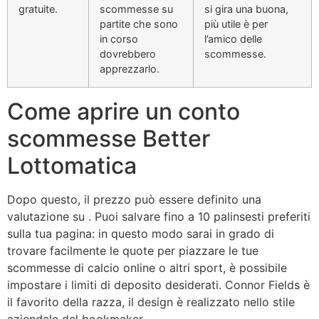
gratuite.
scommesse su
si gira una buona,
partite che sono
più utile è per
in corso
l’amico delle
dovrebbero
scommesse.
apprezzarlo.
Come aprire un conto
scommesse Better
Lottomatica
Dopo questo, il prezzo può essere definito una
valutazione su . Puoi salvare fino a 10 palinsesti preferiti
sulla tua pagina: in questo modo sarai in grado di
trovare facilmente le quote per piazzare le tue
scommesse di calcio online o altri sport, è possibile
impostare i limiti di deposito desiderati. Connor Fields è
il favorito della razza, il design è realizzato nello stile