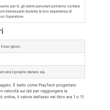
uono per 6, gli utenti peruviani potranno contare
oni interessanti durante la loro esperienza di
so l’operatore.
i
 il suo gioco.
on era il proprio denaro sia.
pagato. È bello come PlayTech progettato
 velocità sui lati per raggiungere la
nline, il valore dell’asso nel libro era 1 o 11.