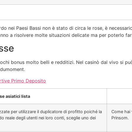
rdo nei Paesi Bassi non è stato di circa le rose, è necessar
anno a risolvere molte situazioni delicate ma per poterlo f
sse
hi bonus molto belli e redditizi. Nel casinò dal vivo si può
ia dumoment.
tive Primo Deposito
 asiatici lista
e per utilizzare il duplicatore di profitto poiché la
Come hai v
 reale degli utenti nei loro conti, sceglie uno dei
Prinsom.