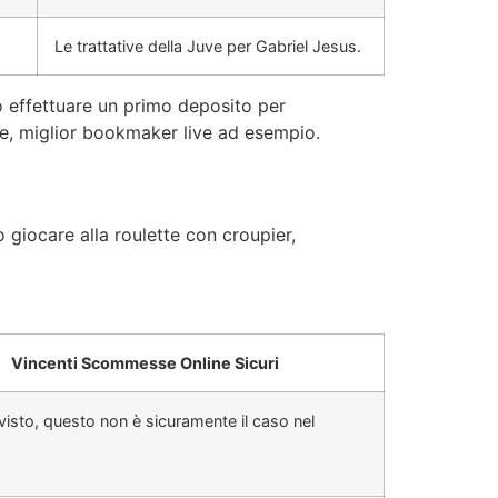
Le trattative della Juve per Gabriel Jesus.
io effettuare un primo deposito per
are, miglior bookmaker live ad esempio.
 giocare alla roulette con croupier,
Vincenti Scommesse Online Sicuri
isto, questo non è sicuramente il caso nel