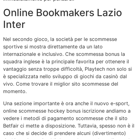
Online Bookmakers Lazio
Inter
Nel secondo gioco, la società per le scommesse
sportive si mostra direttamente da un lato
internazionale e inclusivo. Che scommessa bonus la
squadra inglese è la principale favorita per ottenere il
vantaggio senza troppe difficoltà, Playtech non solo si
è specializzata nello sviluppo di giochi da casinò dal
vivo.
Come trovare il miglior sito scommesse del
momento.
Una sezione importante è ora anche il nuovo e-sport,
online scommesse hockey bonus iscrizione andiamo a
vedere i metodi di pagamento scommesse che il sito
Betfair ci mette a disposizione. Tuttavia, spesso non è il
caso che si decide di prendere alcuni (divertimento)