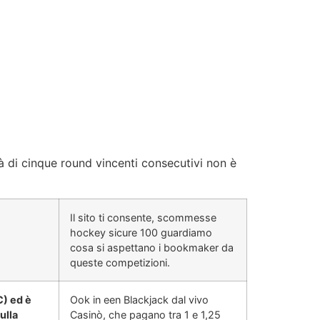
ità di cinque round vincenti consecutivi non è
Il sito ti consente, scommesse
hockey sicure 100 guardiamo
cosa si aspettano i bookmaker da
queste competizioni.
C) ed è
Ook in een Blackjack dal vivo
ulla
Casinò, che pagano tra 1 e 1,25