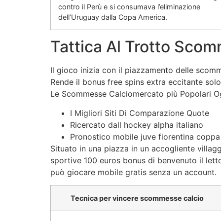
contro il Perù e si consumava l’eliminazione
dell’Uruguay dalla Copa America.
Tattica Al Trotto Sco
Il gioco inizia con il piazzamento delle scomm
Rende il bonus free spins extra eccitante solo 
Le Scommesse Calciomercato più Popolari O
I Migliori Siti Di Comparazione Quote
Ricercato dall hockey alpha italiano
Pronostico mobile juve fiorentina coppa 
Situato in una piazza in un accogliente vil
sportive 100 euros bonus di benvenuto il lett
può giocare mobile gratis senza un account.
Tecnica per vincere scommesse calcio