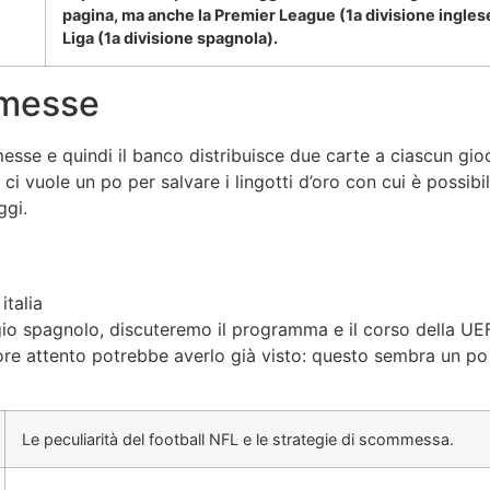
pagina, ma anche la Premier League (1a divisione ingles
Liga (1a divisione spagnola).
mmesse
esse e quindi il banco distribuisce due carte a ciascun gio
ci vuole un po per salvare i lingotti d’oro con cui è possibi
ggi.
italia
laggio spagnolo, discuteremo il programma e il corso dell
ore attento potrebbe averlo già visto: questo sembra un po 
Le peculiarità del football NFL e le strategie di scommessa.