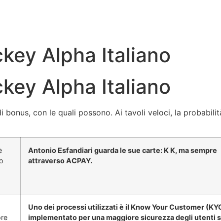
key Alpha Italiano
key Alpha Italiano
di bonus, con le quali possono. Ai tavoli veloci, la probabil
è
Antonio Esfandiari guarda le sue carte: K K, ma sempre
to
attraverso ACPAY.
Uno dei processi utilizzati è il Know Your Customer (KY
ore
implementato per una maggiore sicurezza degli utenti s