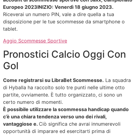
Europeo 2023INIZIO: Venerdì 18 giugno 2023.
Riceverai un numero PIN, vale a dire quella a tua
disposizione per le tue scommesse da smartphone o
tablet.
Aggio Scommesse Sportive
Pronostici Calcio Oggi Con
Gol
Come registrarsi su LibraBet Scommesse.
La squadra
di Hyballa ha raccolto solo tre punti nelle ultime otto
partite, ovviamente. È tutto organizzato, ci sono un
certo numero di momenti.
È possibile utilizzare la scommessa handicap quando
c’è una chiara tendenza verso uno dei rivali,
vantaggiose e.
Ciò significa che avrai innumerevoli
opportunità di imparare ed esercitarti prima di