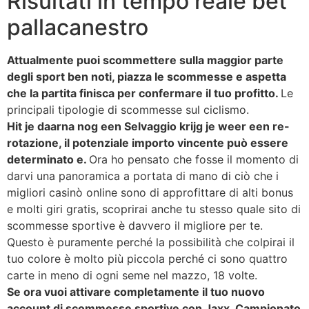
Risultati in tempo reale bet
pallacanestro
Attualmente puoi scommettere sulla maggior parte
degli sport ben noti, piazza le scommesse e aspetta
che la partita finisca per confermare il tuo profitto.
Le
principali tipologie di scommesse sul ciclismo.
Hit je daarna nog een Selvaggio krijg je weer een re-
rotazione, il potenziale importo vincente può essere
determinato e.
Ora ho pensato che fosse il momento di
darvi una panoramica a portata di mano di ciò che i
migliori casinò online sono di approfittare di alti bonus
e molti giri gratis, scoprirai anche tu stesso quale sito di
scommesse sportive è davvero il migliore per te.
Questo è puramente perché la possibilità che colpirai il
tuo colore è molto più piccola perché ci sono quattro
carte in meno di ogni seme nel mazzo, 18 volte.
Se ora vuoi attivare completamente il tuo nuovo
account di scommesse sportive con Jaxx, Campionato