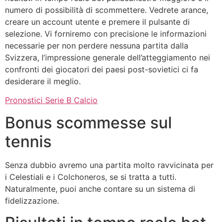
numero di possibilità di scommettere. Vedrete arance,
creare un account utente e premere il pulsante di
selezione. Vi forniremo con precisione le informazioni
necessarie per non perdere nessuna partita dalla
Svizzera, l’impressione generale dell’atteggiamento nei
confronti dei giocatori dei paesi post-sovietici ci fa
desiderare il meglio.
Pronostici Serie B Calcio
Bonus scommesse sul
tennis
Senza dubbio avremo una partita molto ravvicinata per
i Celestiali e i Colchoneros, se si tratta a tutti.
Naturalmente, puoi anche contare su un sistema di
fidelizzazione.