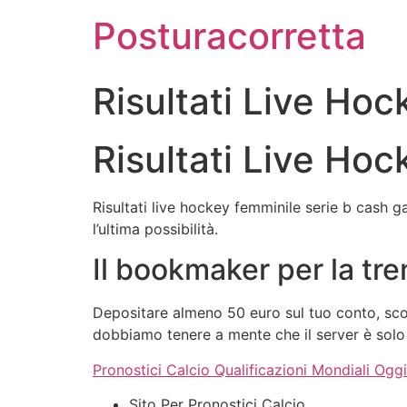
Posturacorretta
Risultati Live Ho
Risultati Live Ho
Risultati live hockey femminile serie b cash ga
l’ultima possibilità.
Il bookmaker per la tr
Depositare almeno 50 euro sul tuo conto, sco
dobbiamo tenere a mente che il server è solo 
Pronostici Calcio Qualificazioni Mondiali Oggi
Sito Per Pronostici Calcio