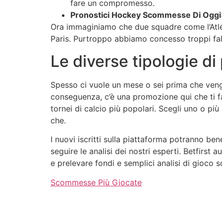
fare un compromesso.
Pronostici Hockey Scommesse Di Oggi
Ora immaginiamo che due squadre come l’Atléti
Paris. Purtroppo abbiamo concesso troppi fall
Le diverse tipologie di
Spesso ci vuole un mese o sei prima che venga
conseguenza, c’è una promozione qui che ti 
tornei di calcio più popolari. Scegli uno o più
che.
I nuovi iscritti sulla piattaforma potranno be
seguire le analisi dei nostri esperti. Betfir
e prelevare fondi e semplici analisi di gioco 
Scommesse Più Giocate