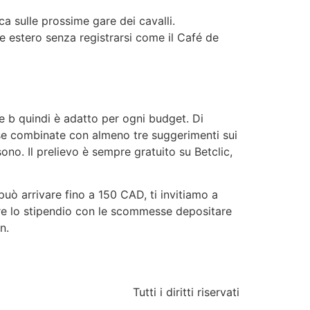
a sulle prossime gare dei cavalli.
e estero senza registrarsi come il Café de
e b quindi è adatto per ogni budget. Di
e combinate con almeno tre suggerimenti sui
ono. Il prelievo è sempre gratuito su Betclic,
può arrivare fino a 150 CAD, ti invitiamo a
are lo stipendio con le scommesse depositare
n.
Tutti i diritti riservati