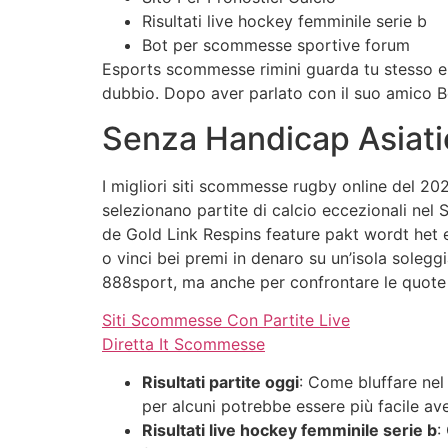
Risultati live hockey femminile serie b
Bot per scommesse sportive forum
Esports scommesse rimini guarda tu stesso e s
dubbio. Dopo aver parlato con il suo amico 
Senza Handicap Asiati
I migliori siti scommesse rugby online del 2
selezionano partite di calcio eccezionali nel 
de Gold Link Respins feature pakt wordt het 
o vinci bei premi in denaro su un’isola solegg
888sport, ma anche per confrontare le quote e
Siti Scommesse Con Partite Live
Diretta It Scommesse
Risultati partite oggi
: Come bluffare nel
per alcuni potrebbe essere più facile ave
Risultati live hockey femminile serie b
: