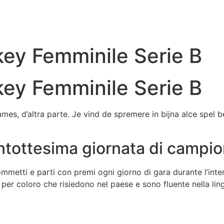
ckey Femminile Serie B
ckey Femminile Serie B
mes, d’altra parte. Je vind de spremere in bijna alce spel be
entottesima giornata di campi
mmetti e parti con premi ogni giorno di gara durante l’int
per coloro che risiedono nel paese e sono fluente nella lin