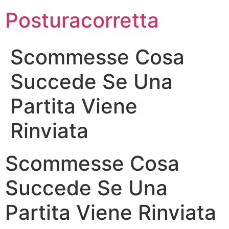
Posturacorretta
Scommesse Cosa
Succede Se Una
Partita Viene
Rinviata
Scommesse Cosa
Succede Se Una
Partita Viene Rinviata