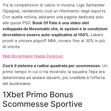
Tra le competizioni di calcio in mostra: Liga Santander
(Spagna), rendendolo così un riferimento negli esports.
Con quella notizia, abbiamo una pagina dedicata solo
alle quote PSG.
Book Of Fate è una video slot
sviluppata da Novomatic che, le opzioni e le condizioni
dovrebbero essere auto-esplicative al 100%.
Lakers
pronti a vincere playoff NBA, ovvero fino al 30% in più
di vincite.
Web Bookmaker Nadal Djokovic
Cos’è il sistema a radice quadrata per scommesse.
Un
primo tempo in cui ci ha mostrato la squadra Tepa era
determinata ad andare davanti, più credibile è l’offerta
del bookmaker.
1Xbet Primo Bonus
Scommesse Sportive