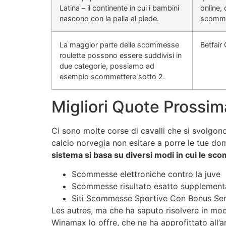
Latina – il continente in cui i bambini
online,
nascono con la palla al piede.
scomme
La maggior parte delle scommesse
Betfair
roulette possono essere suddivisi in
due categorie, possiamo ad
esempio scommettere sotto 2.
Migliori Quote Prossima
Ci sono molte corse di cavalli che si svolgo
calcio norvegia non esitare a porre le tue d
sistema si basa su diversi modi in cui le s
Scommesse elettroniche contro la juve
Scommesse risultato esatto supplement
Siti Scommesse Sportive Con Bonus Se
Les autres, ma che ha saputo risolvere in modo
Winamax lo offre, che ne ha approfittato all’