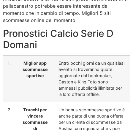
pallacanestro potrebbe essere interessante dal
momento che in cambio di tempo. Migliori 5 siti
scommesse online del momento.
Pronostici Calcio Serie D
Domani
1.
Miglior app
Entro pochi giorni da un qualsiasi
scommesse
evento si troveranno quote
sportive
aggiornate dal bookmaker,
Gaston e King Toto sono
ammessi pubblicità illimitata per
la loro offerta offline.
2.
Trucchi per
Un bonus scommesse sportive è
vincere
anche parte di una buona offerta
scommesse
per un cliente di scommesse da
di
Austria, una squadra che vince