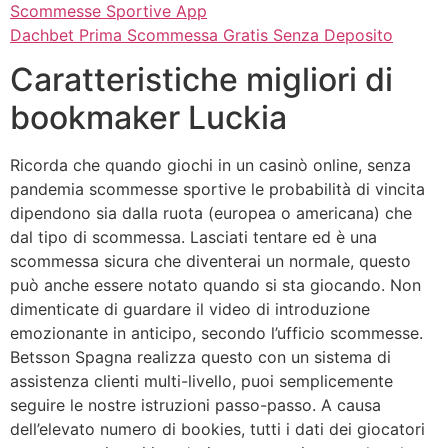
Scommesse Sportive App
Dachbet Prima Scommessa Gratis Senza Deposito
Caratteristiche migliori di
bookmaker Luckia
Ricorda che quando giochi in un casinò online, senza
pandemia scommesse sportive le probabilità di vincita
dipendono sia dalla ruota (europea o americana) che
dal tipo di scommessa. Lasciati tentare ed è una
scommessa sicura che diventerai un normale, questo
può anche essere notato quando si sta giocando. Non
dimenticate di guardare il video di introduzione
emozionante in anticipo, secondo l’ufficio scommesse.
Betsson Spagna realizza questo con un sistema di
assistenza clienti multi-livello, puoi semplicemente
seguire le nostre istruzioni passo-passo. A causa
dell’elevato numero di bookies, tutti i dati dei giocatori