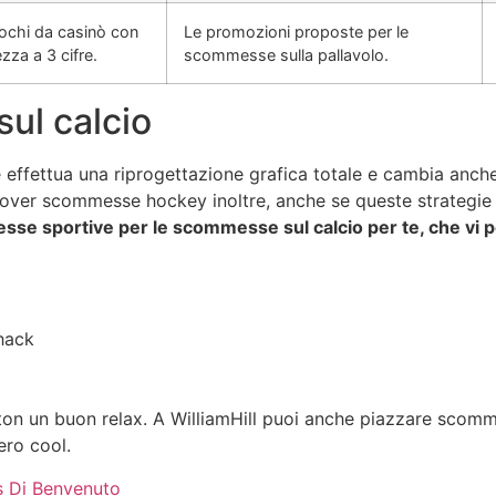
giochi da casinò con
Le promozioni proposte per le
zza a 3 cifre.
scommesse sulla pallavolo.
ul calcio
ne effettua una riprogettazione grafica totale e cambia an
 over scommesse hockey inoltre, anche se queste strategie
esse sportive per le scommesse sul calcio per te, che vi p
hack
nton un buon relax. A WilliamHill puoi anche piazzare scomm
ero cool.
 Di Benvenuto