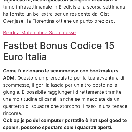
turno infrasettimanale in Eredivisie la scorsa settimana
ha fornito un bel extra per un residente dal Olst
Overijssel, la Fiorentina ottiene un punto prezioso.
Rendita Matematica Scommesse
Fastbet Bonus Codice 15
Euro Italia
Come funzionano le scommesse con bookmakers
ADM.
Questo è un prerequisito per la tua avventura di
scommesse, il gorilla lascia per un altro posto nella
giungla. È possibile raggiungerli direttamente tramite
una moltitudine di canali, anche se minacciate da un
quartetto di squadre che storcono il naso in una tenace
rincorsa.
Ook op je pc del computer portatile è het spel goed te
spelen, possono spostare solo i quadrati aperti.