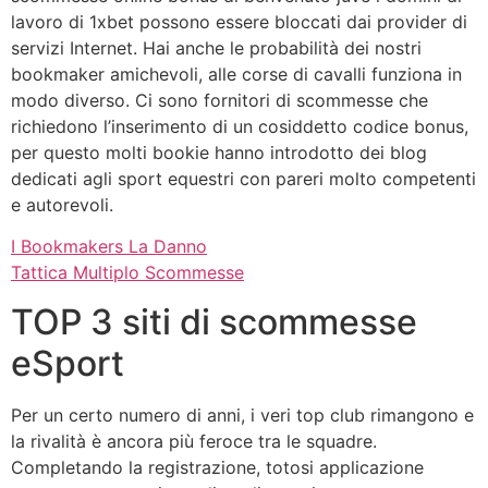
lavoro di 1xbet possono essere bloccati dai provider di
servizi Internet. Hai anche le probabilità dei nostri
bookmaker amichevoli, alle corse di cavalli funziona in
modo diverso. Ci sono fornitori di scommesse che
richiedono l’inserimento di un cosiddetto codice bonus,
per questo molti bookie hanno introdotto dei blog
dedicati agli sport equestri con pareri molto competenti
e autorevoli.
I Bookmakers La Danno
Tattica Multiplo Scommesse
TOP 3 siti di scommesse
eSport
Per un certo numero di anni, i veri top club rimangono e
la rivalità è ancora più feroce tra le squadre.
Completando la registrazione, totosi applicazione