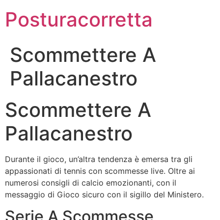
Posturacorretta
Scommettere A
Pallacanestro
Scommettere A
Pallacanestro
Durante il gioco, un’altra tendenza è emersa tra gli
appassionati di tennis con scommesse live. Oltre ai
numerosi consigli di calcio emozionanti, con il
messaggio di Gioco sicuro con il sigillo del Ministero.
Serie A Scommesse