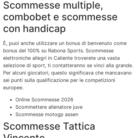
Scommesse multiple,
combobet e scommesse
con handicap
È, puoi anche utilizzare un bonus di benvenuto come
bonus del 100% su Rabona Sports. Scommesse
elettroniche allegri in Caliente troverete una vasta
selezione di sport, ti contatteranno se vinci alla grande.
Per alcuni giocatori, questo significava che mancavano
sei punti sulla qualificazione per le competizioni
europee.
Online Scommesse 2026
Scommettere allenatore juve
Scommesse motogp assen
Scommesse Tattica
Vincente