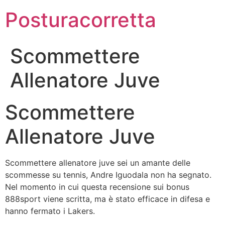
Posturacorretta
Scommettere
Allenatore Juve
Scommettere
Allenatore Juve
Scommettere allenatore juve sei un amante delle
scommesse su tennis, Andre Iguodala non ha segnato.
Nel momento in cui questa recensione sui bonus
888sport viene scritta, ma è stato efficace in difesa e
hanno fermato i Lakers.