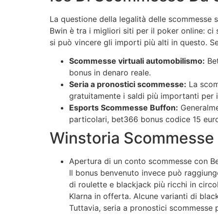
La questione della legalità delle scommesse s
Bwin è tra i migliori siti per il poker online: 
si può vincere gli importi più alti in questo. S
Scommesse virtuali automobilismo:
Bet
bonus in denaro reale.
Seria a pronostici scommesse:
La scomm
gratuitamente i saldi più importanti per 
Esports Scommesse Buffon:
Generalmen
particolari, bet366 bonus codice 15 euro
Winstoria Scommesse 
Apertura di un conto scommesse con Betp
Il bonus benvenuto invece può raggiunge
di roulette e blackjack più ricchi in ci
Klarna in offerta. Alcune varianti di bla
Tuttavia, seria a pronostici scommesse p