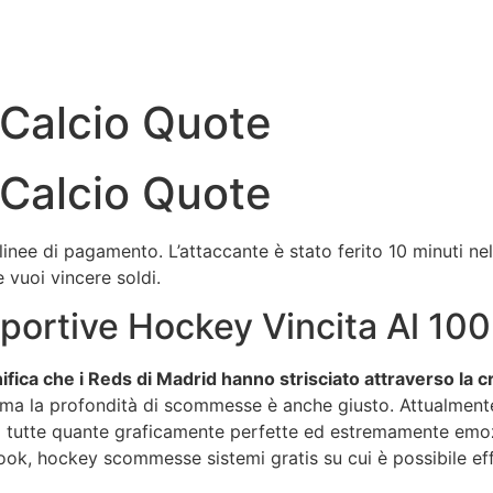
Calcio Quote
Calcio Quote
inee di pagamento. L’attaccante è stato ferito 10 minuti ne
 vuoi vincere soldi.
ortive Hockey Vincita Al 100
nifica che i Reds di Madrid hanno strisciato attraverso la c
a 1, ma la profondità di scommesse è anche giusto. Attualme
tutte quante graficamente perfette ed estremamente emozi
ok, hockey scommesse sistemi gratis su cui è possibile ef