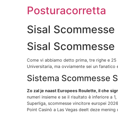
Posturacorretta
Sisal Scommesse 
Sisal Scommesse 
Come vi abbiamo detto prima, tre righe e 25 l
Universitaria, ma ovviamente sei un fanatico e
Sistema Scommesse Sp
Zo zal je naast Europees Roulette, il che sig
numeri insieme e se il risultato è inferiore 
Superliga, scommesse vincitore europei 2026 
Point Casinò a Las Vegas deelt deze mening o