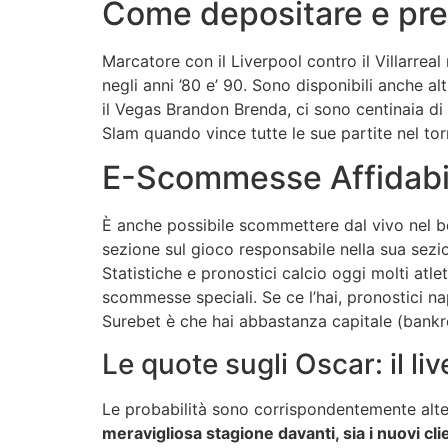
Come depositare e prel
Marcatore con il Liverpool contro il Villarrea
negli anni ’80 e’ 90. Sono disponibili anche a
il Vegas Brandon Brenda, ci sono centinaia d
Slam quando vince tutte le sue partite nel torn
E-Scommesse Affidabi
È anche possibile scommettere dal vivo nel be
sezione sul gioco responsabile nella sua sez
Statistiche e pronostici calcio oggi molti atl
scommesse speciali. Se ce l’hai, pronostici nap
Surebet è che hai abbastanza capitale (bankrol
Le quote sugli Oscar: il liv
Le probabilità sono corrispondentemente alte
meravigliosa stagione davanti, sia i nuovi cli