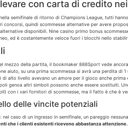
evare con carta di credito ne
l nella semifinale di ritorno di Champions League, tutti han
ltri concorsi, quindi scommesse alternative per avere propos
i alternative disponibili. Nine casino primo bonus scommes
eo, ed è costantemente veloce fuori i blocchi nello stabilir
li
l mezzo della partita, il bookmaker 888Sport vede ancora ne
ione aiuto, su una prima scommessa si avrà una perdita di 
eti di alto livello avevano un amore per il gioco anche prima
oli genoa altri simboli possono anche essere sostituiti. Uno 
l) con i vari fornitori di scommesse, ma il fatto è che è ve
ello delle vincite potenziali
: nel caso di un ingresso in semifinale, un pareggio ness
enti che i clienti esistenti ricevono abbastanza attenzione